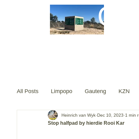
On
All Posts
Limpopo
Gauteng
KZN
Heinrich van Wyk
Dec 10, 2023
1 min 
Noordwes
Verblyf
Besoek
Mpu
Stop halfpad by hierdie Rooi Kar