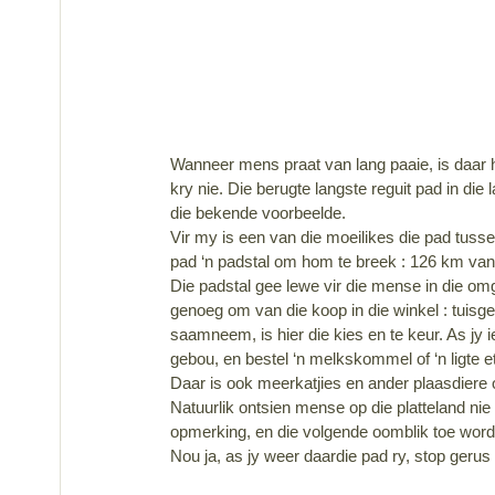
Wanneer mens praat van lang paaie, is daar he
kry nie. Die berugte langste reguit pad in di
die bekende voorbeelde.
Vir my is een van die moeilikes die pad tuss
pad ‘n padstal om hom te breek : 126 km va
Die padstal gee lewe vir die mense in die om
genoeg om van die koop in die winkel : tuisgeb
saamneem, is hier die kies en te keur. As jy ie
gebou, en bestel ‘n melkskommel of ‘n ligte e
Daar is ook meerkatjies en ander plaasdiere o
Natuurlik ontsien mense op die platteland nie
opmerking, en die volgende oomblik toe word
Nou ja, as jy weer daardie pad ry, stop gerus 