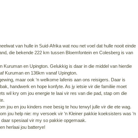
elwat van hulle in Suid-Afrika wat nou net voel dat hulle nooit einde 
e land, die bekende 222 km tussen Bloemfontein en Colesberg is van 
en Kuruman en Upington. Gelukkig is daar in die middel van hierdie 
naf Kuruman en 136km vanaf Upington.
gewing, maar ook ‘n welkome lafenis aan ons reisigers. Daar is 
ak, handwerk en hope konfyte. As jy ietsie vir die familiie moet 
ts wil kry om jou energie te laai vir res van die pad, stap om die 
te.
m jou en jou kinders mee besig te hou terwyl julle vir die ete wag. 
 om jou help nie: my versoek vir ‘n Kleiner pakkie koeksisters was ‘n 
 daar spesiaal vir my so pakkie opgemaak.
en herlaai jou batterye!