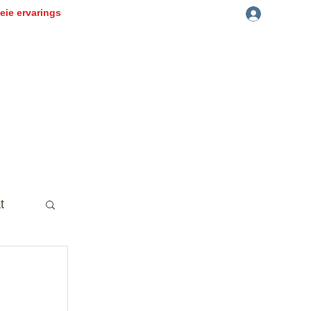
eie ervarings
Log In
Tuis
Wie is ons
Laat hoor van jou
Vir Later
r aan die bladsy om op hoogte te bly van nuwe plasings
t