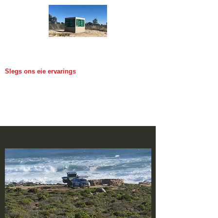
Ons Reis
Slegs ons eie ervarings
Voltooi gerus jou info onder aan die
bladsy om op hoogte te bly van nuwe
plasings