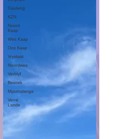
Gauteng
KZN
Noord
Kaap
Wes Kaap
Oos Kaap
Vrystaat
Noordwes
Verblyf
Besoek
Mpumalanga
Verre
Lande