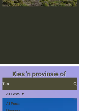
Kies 'n provinsie of
streek
Tuis
All Posts
All Posts
Limpopo